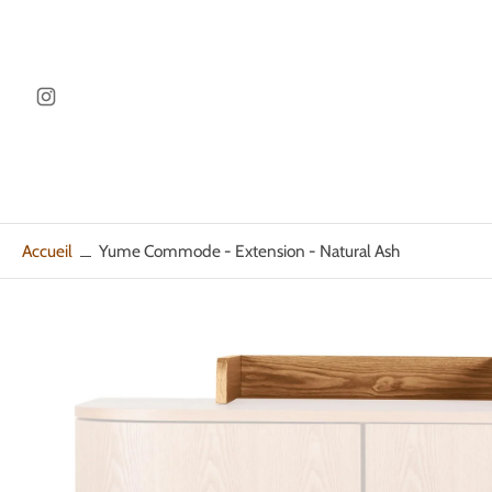
ller au
ontenu
Accueil
Yume Commode - Extension - Natural Ash
Passer
aux
informations
sur
le
produit