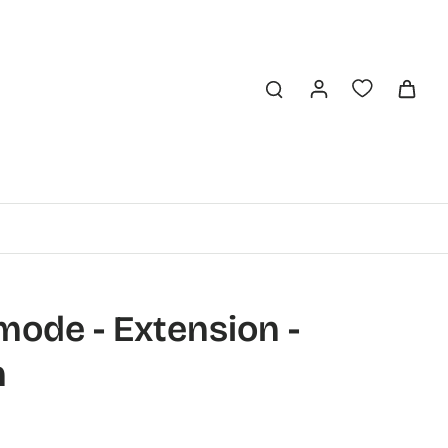
de - Extension -
h