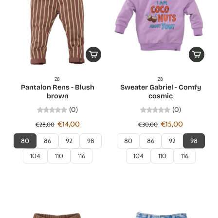
Z8
Z8
Pantalon Rens - Blush
Sweater Gabriel - Comfy
brown
cosmic
(0)
(0)
€14,00
€15,00
€28,00
€30,00
80
86
92
98
80
86
92
98
104
110
116
104
110
116