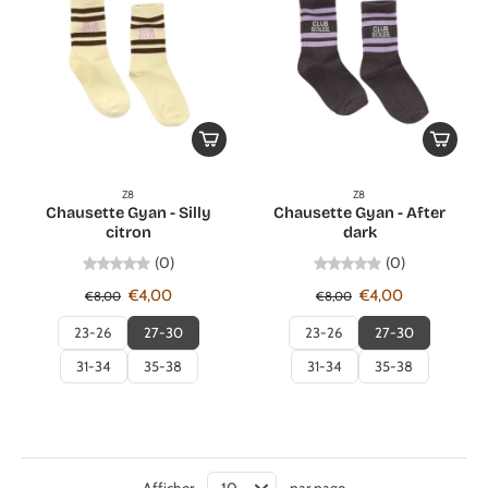
Z8
Z8
Chausette Gyan - Silly
Chausette Gyan - After
citron
dark
(0)
(0)
€4,00
€4,00
€8,00
€8,00
23-26
27-30
23-26
27-30
31-34
35-38
31-34
35-38
Afficher
par page