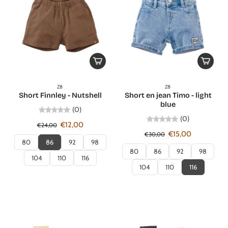
Z8
Z8
Short Finnley - Nutshell
Short en jean Timo - light
blue
(0)
(0)
€12,00
€24,00
€15,00
€30,00
80
86
92
98
80
86
92
98
104
110
116
104
110
116