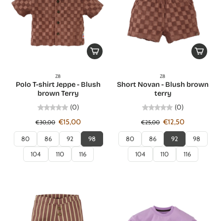
Z8
Z8
Polo T-shirt Jeppe - Blush
Short Novan - Blush brown
brown Terry
terry
(0)
(0)
€15,00
€12,50
€30,00
€25,00
80
86
92
98
80
86
92
98
104
110
116
104
110
116