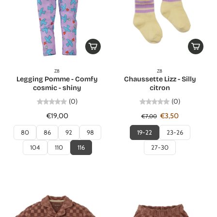
Z8
Z8
Legging Pomme - Comfy
Chaussette Lizz - Silly
cosmic - shiny
citron
(0)
(0)
€19,00
€3,50
€7,00
80
86
92
98
19-22
23-26
104
110
116
27-30