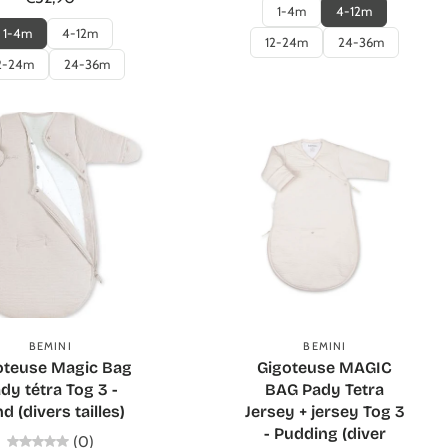
1-4m
4-12m
1-4m
4-12m
12-24m
24-36m
2-24m
24-36m
Ajouter au panier
Ajouter au panier
BEMINI
BEMINI
oteuse Magic Bag
Gigoteuse MAGIC
dy tétra Tog 3 -
BAG Pady Tetra
d (divers tailles)
Jersey + jersey Tog 3
- Pudding (diver
(0)