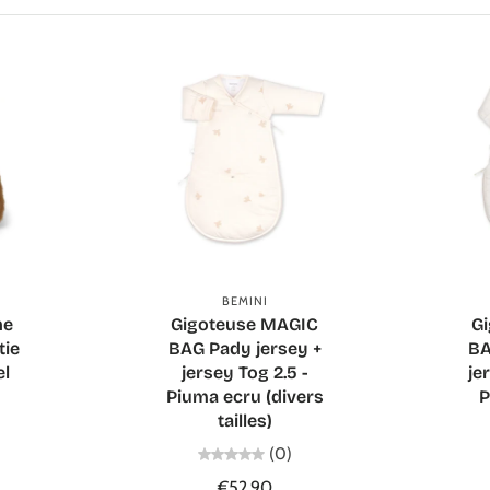
Ajouter au panier
BEMINI
he
Gigoteuse MAGIC
G
tie
BAG Pady jersey +
BA
el
jersey Tog 2.5 -
je
Piuma ecru (divers
P
tailles)
(0)
€52,90