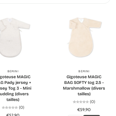
Ajouter au panier
Ajouter au panier
BEMINI
BEMINI
igoteuse MAGIC
Gigoteuse MAGIC
G Pady jersey +
BAG SOFTY tog 2.5 -
rsey Tog 3 - Mini
Marshmallow (divers
udding (divers
tailles)
tailles)
(0)
(0)
€59,90
€52,90