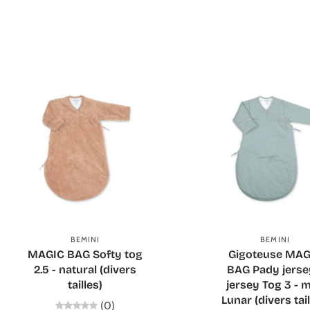
Ajouter au panier
Ajouter au panie
BEMINI
BEMINI
MAGIC BAG Softy tog
Gigoteuse MAG
2.5 - natural (divers
BAG Pady jerse
tailles)
jersey Tog 3 - m
Lunar (divers tail
(0)