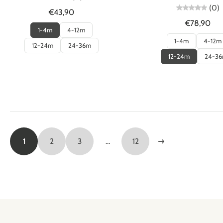
(0)
€43,90
€78,90
1-4m
4-12m
1-4m
4-12m
12-24m
24-36m
12-24m
24-3
1
2
3
…
12