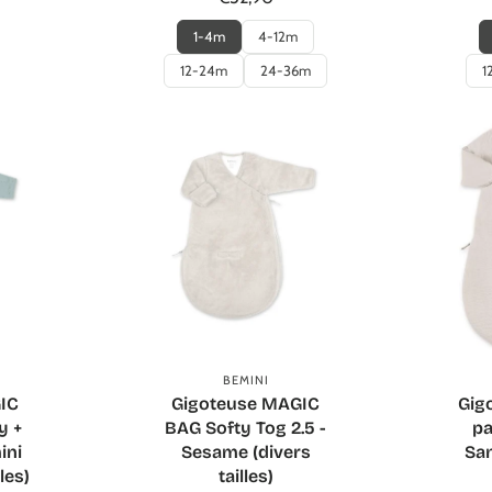
1-4m
4-12m
12-24m
24-36m
1
r
Ajouter au panier
BEMINI
IC
Gigoteuse MAGIC
Gig
y +
BAG Softy Tog 2.5 -
pa
ini
Sesame (divers
San
les)
tailles)