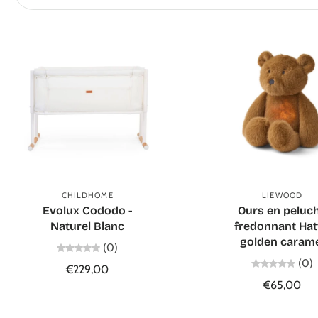
Ajouter au panier
Épuisé / Sur
commande
CHILDHOME
LIEWOOD
Evolux Cododo -
Ours en peluc
Naturel Blanc
fredonnant Hat
golden caram
(0)
(0)
€229,00
€65,00