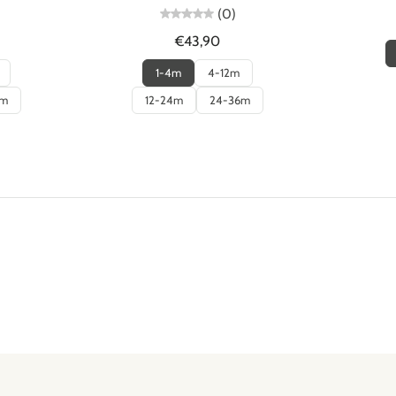
(0)
€43,90
1-4m
4-12m
6m
12-24m
24-36m