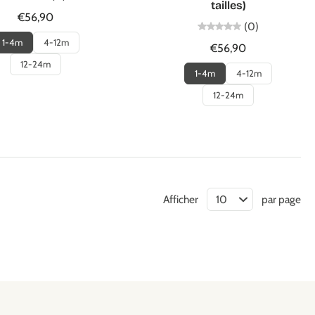
tailles)
€56,90
(0)
1-4m
4-12m
€56,90
12-24m
1-4m
4-12m
12-24m
Afficher
par page