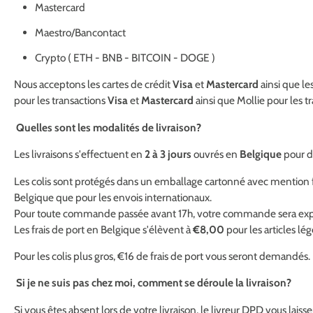
Mastercard
Maestro/Bancontact
Crypto ( ETH - BNB - BITCOIN - DOGE )
Nous acceptons les cartes de crédit
Visa
et
Mastercard
ainsi que le
pour les transactions
Visa
et
Mastercard
ainsi que Mollie pour les t
Quelles sont les modalités de livraison?
Les livraisons s'effectuent en
2 à 3 jours
ouvrés en
Belgique
pour de
Les colis sont protégés dans un emballage cartonné avec mention fra
Belgique que pour les envois internationaux.
Pour toute commande passée avant 17h, votre commande sera expédié
Les frais de port en Belgique s'élèvent à
€8,00
pour les articles lé
Pour les colis plus gros, €16 de frais de port vous seront demandés.
Si je ne suis pas chez moi, comment se déroule la livraison?
Si vous êtes absent lors de votre livraison, le livreur DPD vous laiss