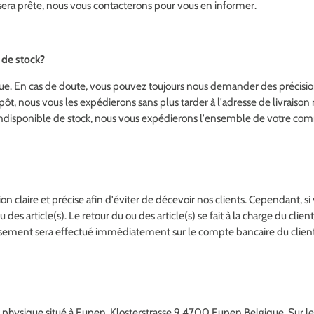
ra prête, nous vous contacterons pour vous en informer.
s de stock?
e. En cas de doute, vous pouvez toujours nous demander des précision
epôt, nous vous les expédierons sans plus tarder à l'adresse de livraiso
 indisponible de stock, nous vous expédierons l'ensemble de votre co
claire et précise afin d'éviter de décevoir nos clients. Cependant, si 
u des article(s). Le retour du ou des article(s) se fait à la charge du clie
ursement sera effectué immédiatement sur le compte bancaire du client
hysique situé à Eupen, Klosterstrasse 9 4700 Eupen Belgique. Sur le