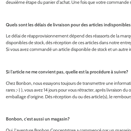
deuxième étape du panier d'achat. Une fois que votre commande se
Quels sont les délais de livraison pour des articles indisponible
Le délai de réapprovisionnement dépend des réassorts de la marqu
disponibles de stock, dès réception de ces articles dans notre entr
Si vous avez commandé un article disponible de stock et un autre
Si l'article ne me convient pas, quelle est la procédure à suivre?
Chez Bonbon, nous essayons toujours de transmettre une information 
rares ;-) ), vous avez 14 jours pour vous rétracter, après livraison du o
emballage d'origine. Dés réception du ou des article(s), le rembo
Bonbon, c'est aussi un magasin?
Oui, l'aventure Bonbon Conceptstore a commencé par un magasin p