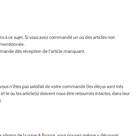
s à ce sujet. Si vous avez commandé un ou des articles non
n mentionnée.
mmande dès réception de l'article manquant.
vous n'êtes pas satisfait de votre commande (les déçus sont très
nt et le ou les article(s) doivent nous être retournés intactes, dans leur
.
s photos de la page
A Propos
, vous pouvez même y découvrir