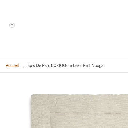
ller au
ontenu
Accueil
Tapis De Parc 80x100cm Basic Knit Nougat
Passer
aux
informations
sur
le
produit