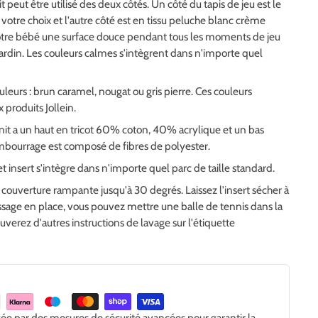
it peut être utilisé des deux côtés. Un côté du tapis de jeu est le
 votre choix et l'autre côté est en tissu peluche blanc crème
 votre bébé une surface douce pendant tous les moments de jeu
 jardin. Les couleurs calmes s'intègrent dans n'importe quel
uleurs : brun caramel, nougat ou gris pierre. Ces couleurs
produits Jollein.
 Knit a un haut en tricot 60% coton, 40% acrylique et un bas
bourrage est composé de fibres de polyester.
insert s'intègre dans n'importe quel parc de taille standard.
couverture rampante jusqu'à 30 degrés. Laissez l'insert sécher à
issage en place, vous pouvez mettre une balle de tennis dans la
uverez d'autres instructions de lavage sur l'étiquette
gée par des mesures de sécurité avancées pour garantir la