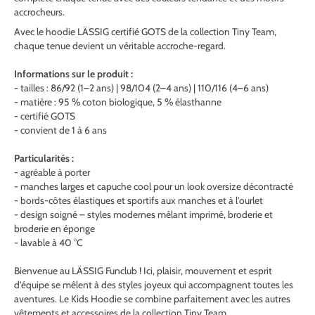
accrocheurs.
Avec le hoodie LÄSSIG certifié GOTS de la collection Tiny Team,
chaque tenue devient un véritable accroche-regard.
Informations sur le produit :
- tailles : 86/92 (1–2 ans) | 98/104 (2–4 ans) | 110/116 (4–6 ans)
- matière : 95 % coton biologique, 5 % élasthanne
- certifié GOTS
- convient de 1 à 6 ans
Particularités :
- agréable à porter
- manches larges et capuche cool pour un look oversize décontracté
- bords-côtes élastiques et sportifs aux manches et à l’ourlet
- design soigné – styles modernes mêlant imprimé, broderie et
broderie en éponge
- lavable à 40 °C
Bienvenue au LÄSSIG Funclub ! Ici, plaisir, mouvement et esprit
d’équipe se mêlent à des styles joyeux qui accompagnent toutes les
aventures. Le Kids Hoodie se combine parfaitement avec les autres
vêtements et accessoires de la collection Tiny Team.