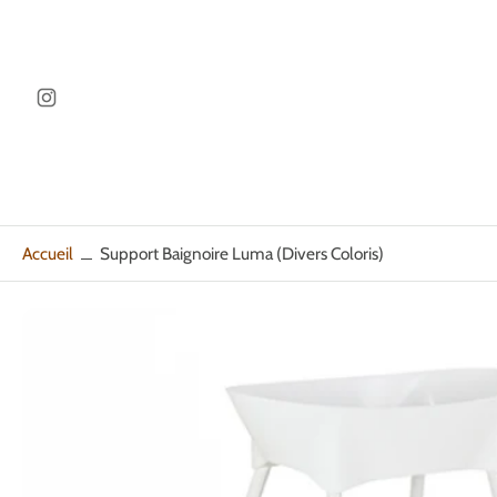
ller au
ontenu
Accueil
Support Baignoire Luma (divers Coloris)
Passer
aux
informations
sur
le
produit