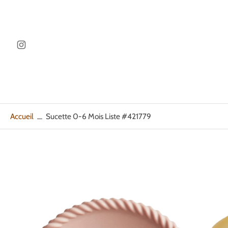
ller au
ontenu
Accueil
Sucette 0-6 Mois Liste #421779
Passer
aux
informations
sur
le
produit