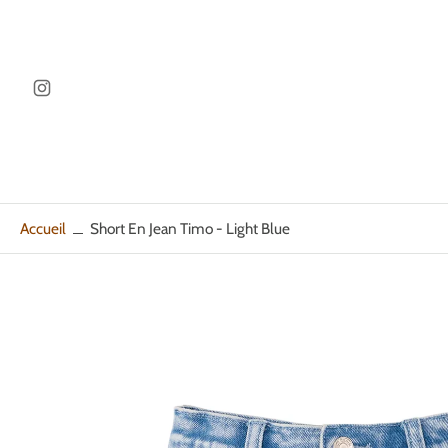
ller au
ontenu
Accueil
Short En Jean Timo - Light Blue
Passer
aux
informations
sur
le
produit