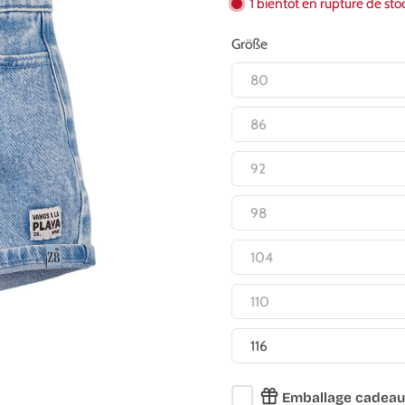
1 bientôt en rupture de sto
Größe
80
86
92
98
104
110
116
Emballage cadeau