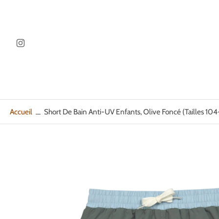
ller au
ontenu
Accueil
Short De Bain Anti-UV Enfants, Olive Foncé (tailles 104
Passer
aux
informations
sur
le
produit