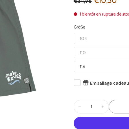
€10,50
€34,95
1 bientôt en rupture de sto
Größe
104
110
116
Emballage cadeau