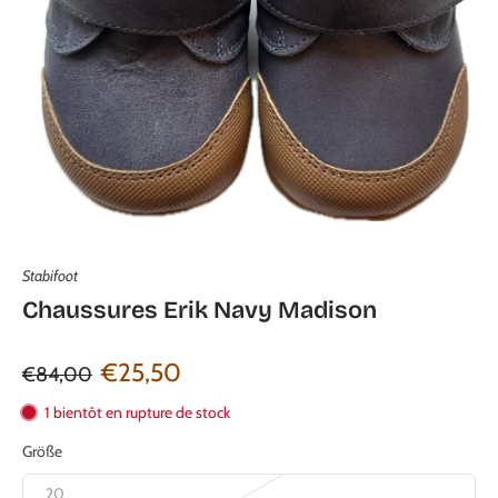
Stabifoot
Chaussures Erik Navy Madison
€25,50
€84,00
1 bientôt en rupture de stock
Größe
20