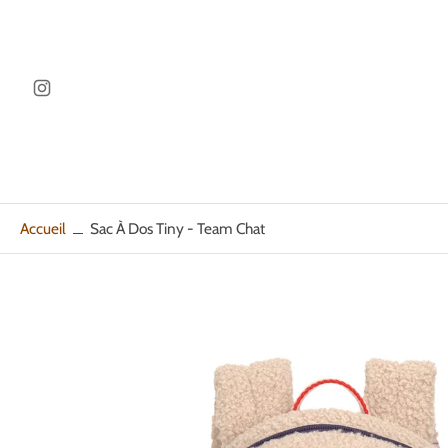
ller au
ontenu
Accueil
Sac À Dos Tiny - Team Chat
Passer
aux
informations
sur
le
produit