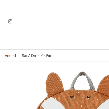
ller au
ontenu
Accueil
Sac À Dos - Mr. Fox
Passer
aux
informations
sur
le
produit