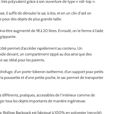
t très polyvalent grâce à son ouverture de type « roll-top ».
se, il suffit de dérouler le sac à dos, et en un clin d'œil on
pour des objets de plus grande taille.
nsi être augmenté de 18 à 20 litres. Enroulé, on le ferme à l’aide
grippante.
le côté permet d’accéder rapidement au contenu. Un
de devant, un compartiment zippé au dos ainsi que des
le sac idéal pour les parents.
drofuge, d’un porte-biberon isotherme, d’un support pour petits
 la poussette et d’une petite poche, le sac permet de transporter
ifférents, pratiques, accessibles de l’intérieur comme de
ger tous les objets importants de manière ingénieuse.
 sac Rolltop Backpack est fabriqué à 100% en polyester (recyclé).