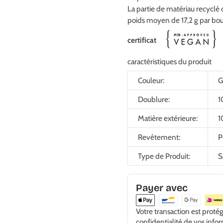
La partie de matériau recyclé 
poids moyen de 17,2 g par bou
certificat
caractéristiques du produit
Couleur:
G
Doublure:
1
Matière extérieure:
1
Revêtement:
P
Type de Produit:
S
Payer avec
Votre transaction est proté
confidentialité de vos info