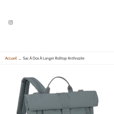
ller au
ontenu
Accueil
Sac À Dos À Langer Rolltop Anthrazite
Passer
aux
informations
sur
le
produit