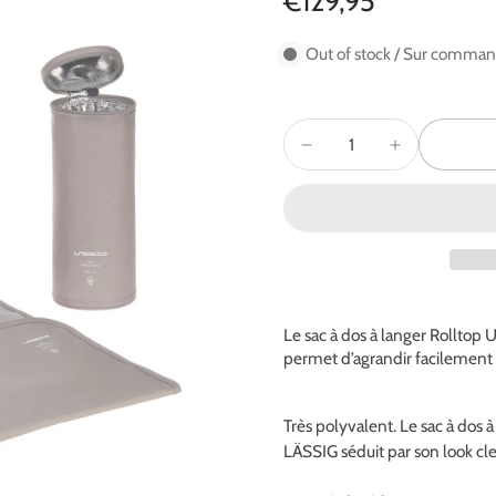
€129,95
Out of stock / Sur comma
Le sac à dos à langer Rolltop 
permet d’agrandir facilement s
Très polyvalent. Le sac à dos 
LÄSSIG séduit par son look clea