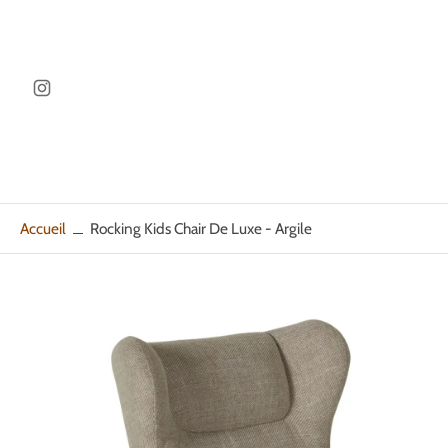
ller au
ontenu
Accueil
Rocking Kids Chair De Luxe - Argile
Passer
aux
informations
sur
le
produit