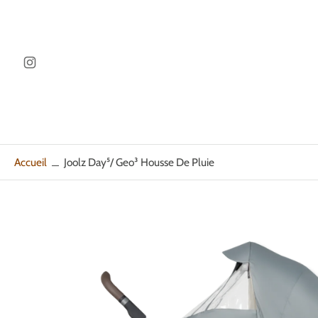
ller au
ontenu
Accueil
Joolz Day⁵/ Geo³ Housse De Pluie
Passer
aux
informations
sur
le
produit