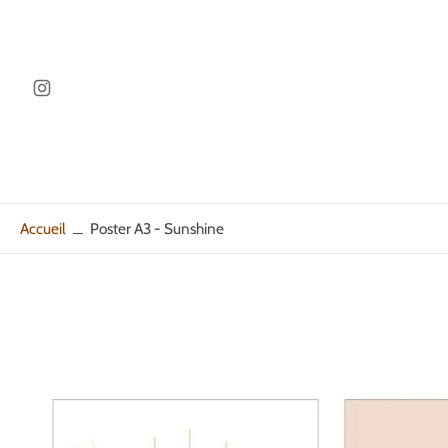
ller au
ontenu
Accueil
Poster A3 - Sunshine
Passer
aux
informations
sur
le
produit