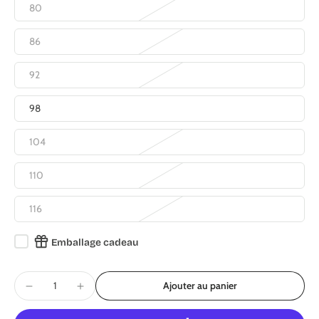
80
86
92
98
104
110
116
Emballage cadeau
Ajouter au panier