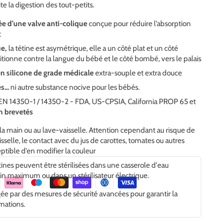
lite la digestion des tout-petits.
tée d’une valve anti-colique
conçue pour réduire l’absorption
t
ue,
la tétine est asymétrique, elle a un côté plat et un côté
itionne contre la langue du bébé et le côté bombé, vers le palais
 en silicone de grade médicale
extra-souple et extra douce
...
ni autre substance nocive pour les bébés.
N 14350-1 / 14350-2 - FDA, US-CPSIA, California PROP 65 et
n brevetés
la main ou au lave-vaisselle. Attention cependant au risque de
sselle, le contact avec du jus de carottes, tomates ou autres
eptible d’en modifier la couleur
tines peuvent être stérilisées dans une casserole d'eau
n maximum ou dans un stérilisateur électrique.
gée par des mesures de sécurité avancées pour garantir la
rmations.