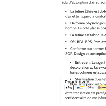
réduit l’absorption d’air et faci
La tétine Élhée est do
d’air et le risque d’inconfor
De forme physiologiq
bombé. Le côté plat se pos
La tétine est fabriqué
0% BPA, BPS, Phtalates
Conforme aux normes E
SOR.
Design et conceptio
Entretien :
Lavage à 
décoloration au lave-vai
huiles colorées est susc
Stérilisation :
Les té
Payer avec
bouillante pendant 5 mi
Votre transaction est proté
confidentialité de vos info