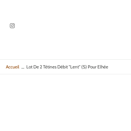
ller au
ontenu
Accueil
Lot De 2 Tétines Débit "Lent" (S) Pour Elhée
Passer
aux
informations
sur
le
produit