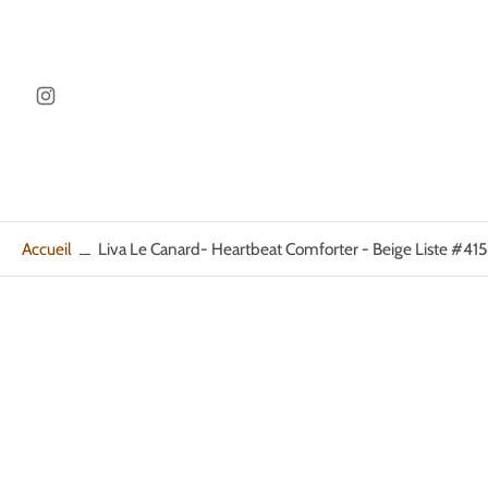
ller au
ontenu
Accueil
Liva Le Canard- Heartbeat Comforter - Beige Liste #41
Passer
aux
informations
sur
le
produit