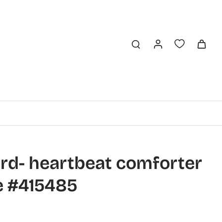
ard- heartbeat comforter
te #415485