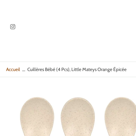
ller au
ontenu
Accueil
Cuillères Bébé (4 Pcs), Little Mateys Orange Épicée
Passer
aux
informations
sur
le
produit