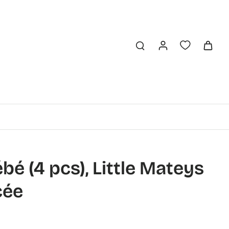
bé (4 pcs), Little Mateys
cée