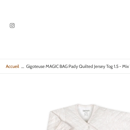
ller au
ontenu
Accueil
Gigoteuse MAGIC BAG Pady Quilted Jersey Tog 1.5 - Mix T
Passer
aux
informations
sur
le
produit