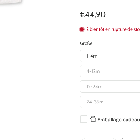
€44,90
2 bientôt en rupture de st
Größe
1-4m
4-12m
12-24m
24-36m
Emballage cadeau