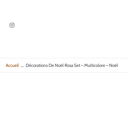
ller au
ontenu
Accueil
Décorations De Noël Rosa Set – Multicolore – Noël
Passer
aux
informations
sur
le
produit