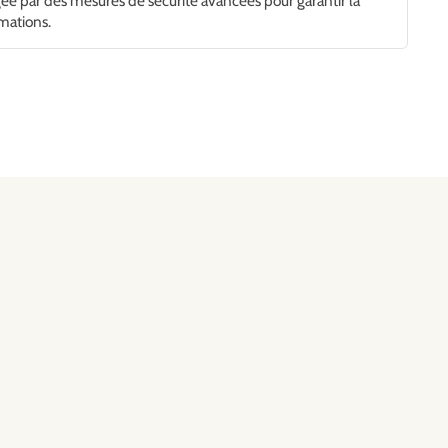
gée par des mesures de sécurité avancées pour garantir la
rmations.