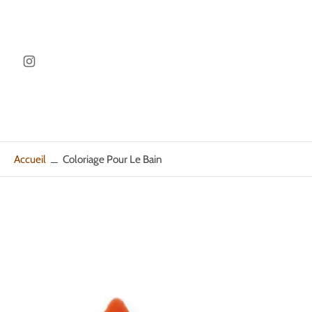
ller au
ontenu
Accueil
Coloriage Pour Le Bain
Passer
aux
informations
sur
le
produit