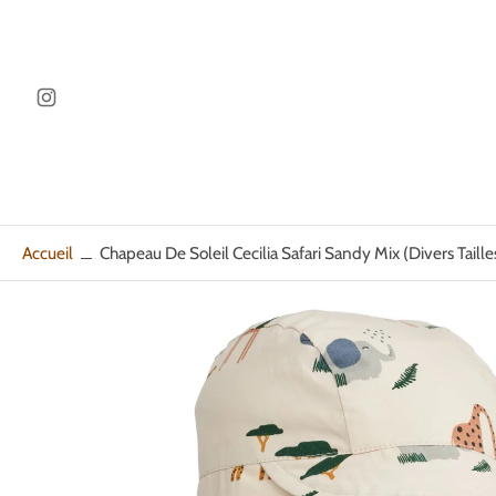
ller au
ontenu
Accueil
Chapeau De Soleil Cecilia Safari Sandy Mix (divers Taille
Passer
aux
informations
sur
le
produit