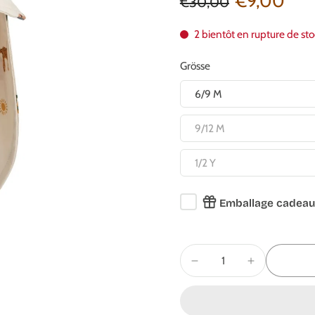
€9,00
€30,00
2 bientôt en rupture de st
Grösse
6/9 M
9/12 M
1/2 Y
Emballage cadeau