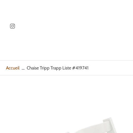
ller au
ontenu
Accueil
Chaise Tripp Trapp Liste #419741
Passer
aux
informations
sur
le
produit