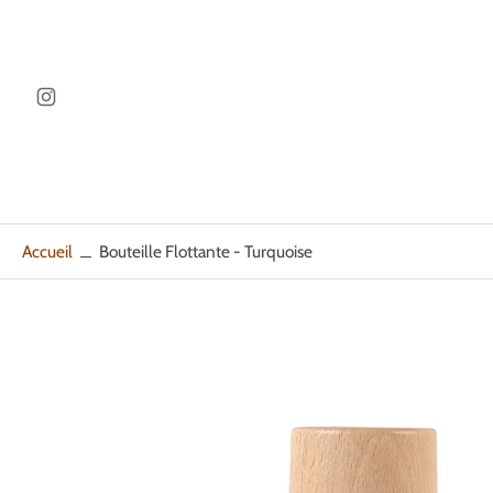
ller au
ontenu
Accueil
Bouteille Flottante - Turquoise
Passer
aux
informations
sur
le
produit