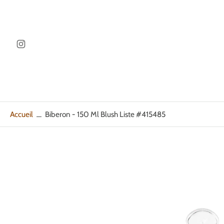
ller au
ontenu
Accueil
Biberon - 150 Ml Blush Liste #415485
Passer
aux
informations
sur
le
produit