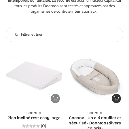
intemporels ou fantaisie
. La
sécurité
est aussi un facteur capital car
tous les produits Doomoo sont testés et approuvés par des
organismes de contrôle internationaux.
Filtrer et trier
DOOMOO
DOOMOO
Plan incliné rest easy large
Cocoon - Un nid douillet et
sécurisé - Doomoo (divers
(0)
coloris)