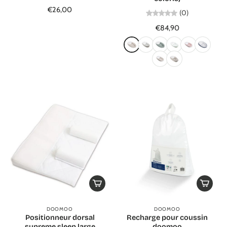
€26,00
(0)
€84,90
DOOMOO
DOOMOO
Positionneur dorsal
Recharge pour coussin
supreme sleep large
doomoo